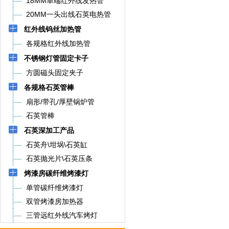
18MM单端红外线发热管
20MM一头出线石英电热管
红外线钨丝加热管
各规格红外线加热管
不锈钢灯管固定卡子
方圆磁头固定夹子
各规格石英管棒
扇形/带孔/厚壁锅炉管
石英管棒
石英深加工产品
石英舟\坩埚\石英缸
石英抛光片\石英压条
烤漆房碳纤维烤漆灯
单管碳纤维烤漆灯
双管烤漆房加热器
三管远红外线汽车烤灯