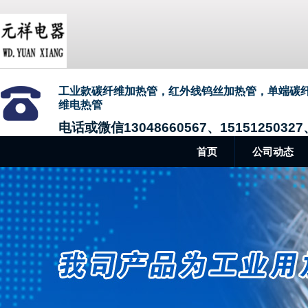
工业款碳纤维加热管，红外线钨丝加热管，单端碳
维电热管
电话或微信13048660567、15151250327、
首页
公司动态