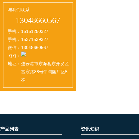
与我们联系:
13048660567
手机：
15151250327
手机：
15371539327
微信：
13048660567
ＱＱ：
地址：
连云港市东海县东开发区
富宸路88号伊甸园厂区5
栋
产品列表
资讯知识